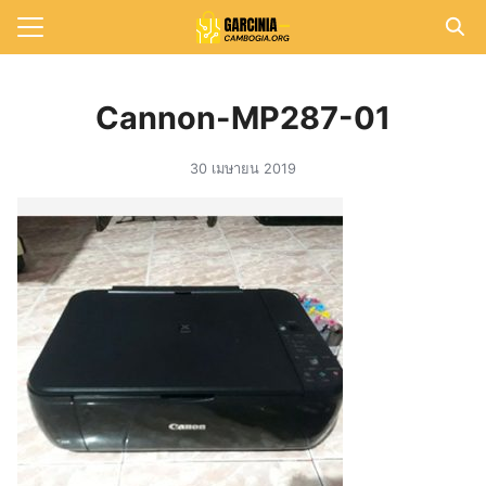
Skip
to
Search
content
for:
Cannon-MP287-01
แรก
30 เมษายน 2019
วาม
าทั้งหมด
กับเรา