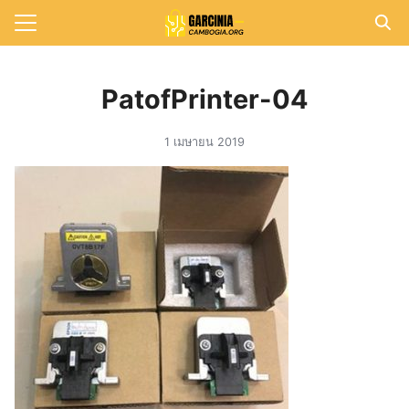
Skip
to
Search
content
for:
PatofPrinter-04
แรก
1 เมษายน 2019
วาม
าทั้งหมด
กับเรา