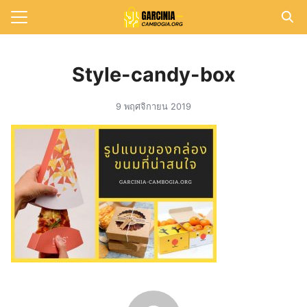
Skip
to
Search
content
for:
Style-candy-box
แรก
9 พฤศจิกายน 2019
วาม
าทั้งหมด
กับเรา