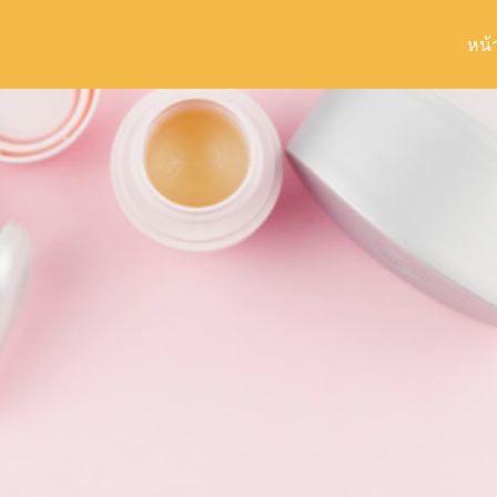
หน้
arch
r: