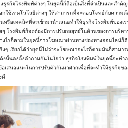
งธุรกิจโรงพิมพ์ต่างๆ ในยุคนี้ก็ถือเป็นสิ่งที่จำเป็นและสำคั
ลือกใช้เทคโนโลยีต่างๆ ให้สามารถที่จะตอบโจทย์กับความต
นหรือเทคนิคที่จะเข้ามานำเสนอทำให้ธุรกิจโรงพิมพ์ของเราเ
ยๆ โรงพิมพ์ก็จะต้องมีการปรับกลยุทธ์ในด้านของการบริหารต่
างไรก็ตามในยุคนี้การโฆษณาผ่านทางช่องทางออนไลน์ก็ถือเป็
งๆ เรียกได้ว่ายุคนี้ไม่ว่าจะโฆษณาอะไรก็ตามมันก็สามารถท
ดังนั้นคงตั้งคำถามกันในใจว่า ธุรกิจโรงพิมพ์ในยุคนี้จะทำอ
และข้อเสนอแนะในการปรับตัวกันมาฝากเพื่อที่จะทำให้ธุรกิจข
งดี