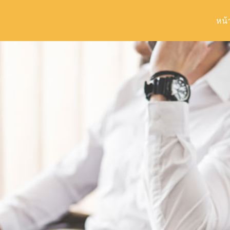
หน้
arch
r: