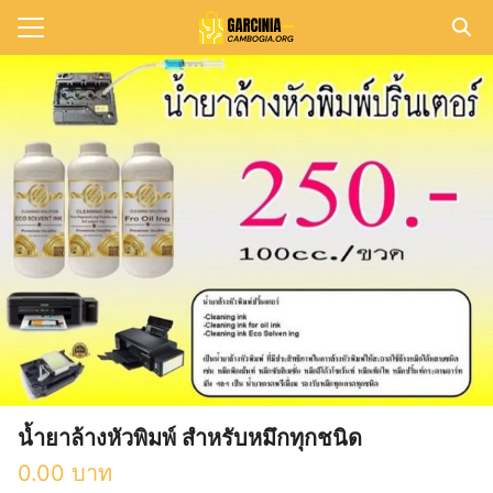
Skip
to
Search
content
for:
แรก
วาม
าทั้งหมด
กับเรา
น้ำยาล้างหัวพิมพ์ สำหรับหมึกทุกชนิด
0.00
บาท