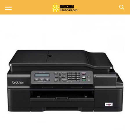
Skip
to
Search
content
for:
แรก
วาม
าทั้งหมด
กับเรา