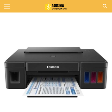
Skip
to
Search
content
for:
แรก
วาม
าทั้งหมด
กับเรา