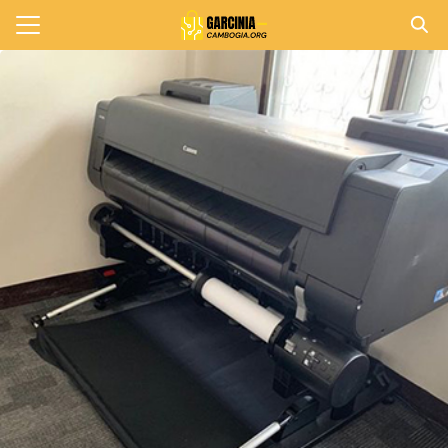
Skip
to
Search
content
for:
แรก
วาม
าทั้งหมด
กับเรา