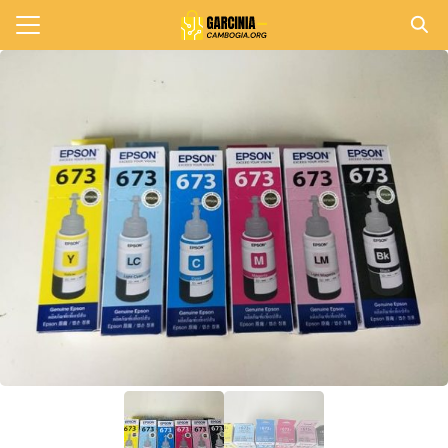
Skip
to
Search
content
for:
แรก
วาม
าทั้งหมด
กับเรา