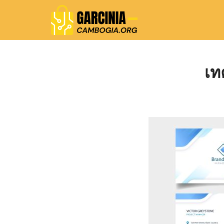
Skip
to
content
Se
fo
เท