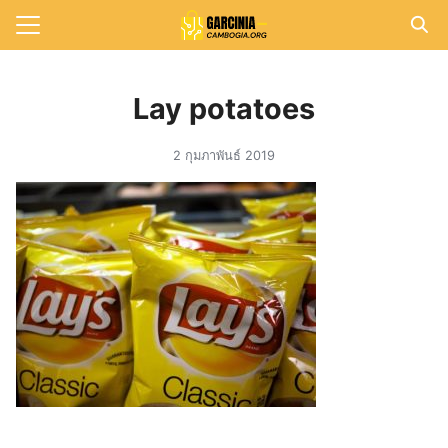
Skip
to
Search
content
for:
Lay potatoes
แรก
2 กุมภาพันธ์ 2019
วาม
าทั้งหมด
กับเรา