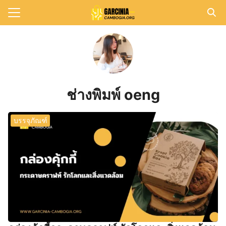
Skip
to
Search
content
for:
แรก
วาม
ช่างพิมพ์ oeng
าทั้งหมด
กับเรา
บรรจุภัณฑ์