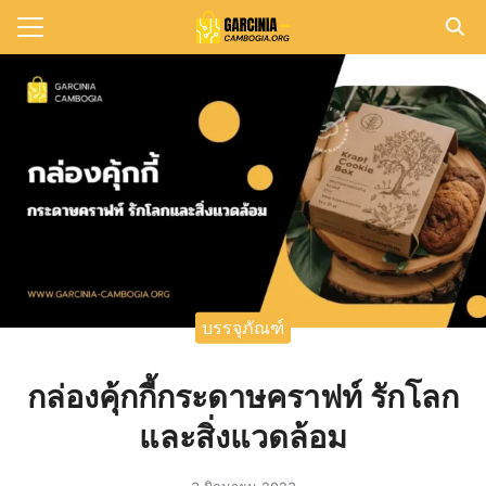
Skip
to
Search
content
for:
แรก
วาม
าทั้งหมด
กับเรา
บรรจุภัณฑ์
กล่องคุ้กกี้กระดาษคราฟท์ รักโลก
และสิ่งแวดล้อม