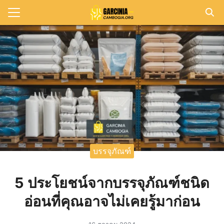
Skip
to
Search
content
for:
แรก
วาม
าทั้งหมด
กับเรา
บรรจุภัณฑ์
5 ประโยชน์จากบรรจุภัณฑ์ชนิด
อ่อนที่คุณอาจไม่เคยรู้มาก่อน