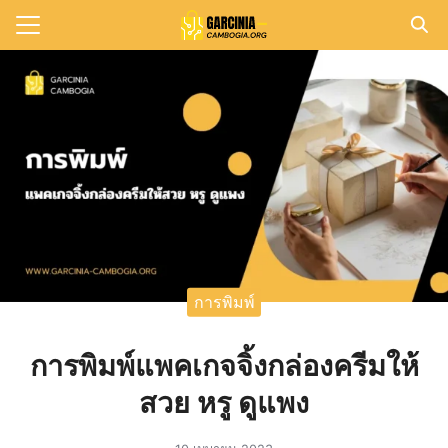
Skip
to
Search
content
for:
แรก
วาม
าทั้งหมด
กับเรา
การพิมพ์
การพิมพ์แพคเกจจิ้งกล่องครีมให้
สวย หรู ดูแพง