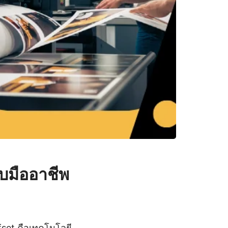
บมืออาชีพ
fset คือเทคโนโลยี