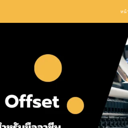
หน้
arch
r: