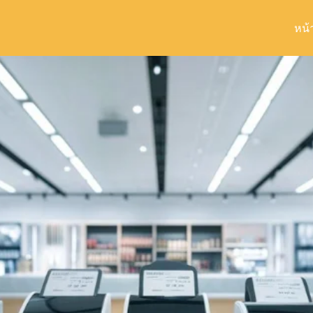
หน้
arch
r: