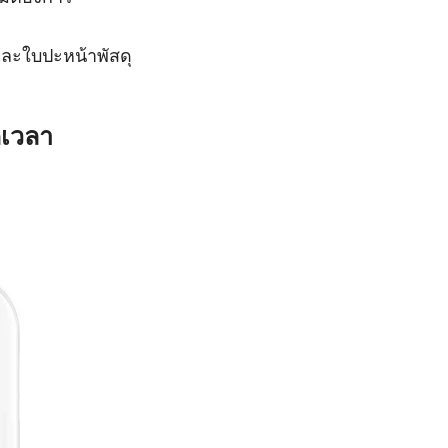
และใบปะหน้าพัสดุ
กเวลา