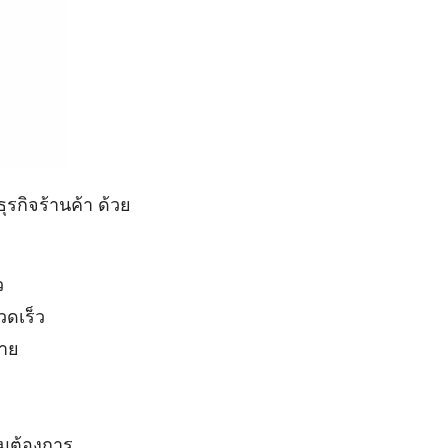
ุรกิจร้านค้า ด้วย
ว
วดเร็ว
าย
มต้องการ