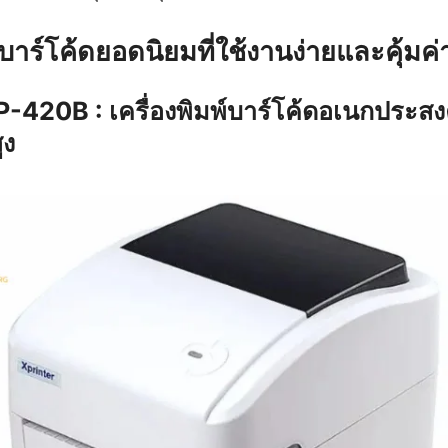
พ์บาร์โค้ดยอดนิยมที่ใช้งานง่ายและคุ้มค่
P-420B : เครื่องพิมพ์บาร์โค้ดอเนกประสง
ูง