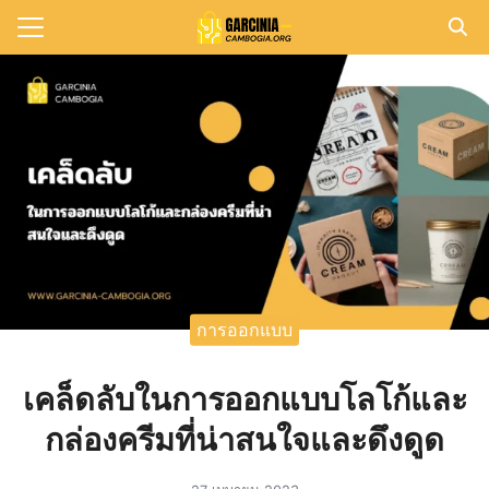
Skip
to
Search
content
for:
แรก
วาม
าทั้งหมด
กับเรา
การออกแบบ
เคล็ดลับในการออกแบบโลโก้และ
กล่องครีมที่น่าสนใจและดึงดูด