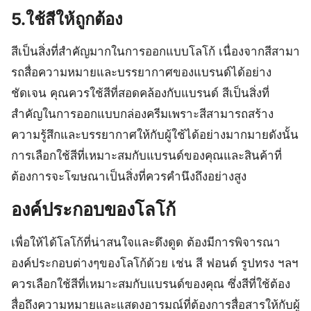
5.ใช้สีให้ถูกต้อง
สีเป็นสิ่งที่สำคัญมากในการออกแบบโลโก้ เนื่องจากสีสามา
รถสื่อความหมายและบรรยากาศของแบรนด์ได้อย่าง
ชัดเจน คุณควรใช้สีที่สอดคล้องกับแบรนด์ สีเป็นสิ่งที่
สำคัญในการออกแบบกล่องครีมเพราะสีสามารถสร้าง
ความรู้สึกและบรรยากาศให้กับผู้ใช้ได้อย่างมากมายดังนั้น
การเลือกใช้สีที่เหมาะสมกับแบรนด์ของคุณและสินค้าที่
ต้องการจะโฆษณาเป็นสิ่งที่ควรคำนึงถึงอย่างสูง
องค์ประกอบของโลโก้
เพื่อให้ได้โลโก้ที่น่าสนใจและดึงดูด ต้องมีการพิจารณา
องค์ประกอบต่างๆของโลโก้ด้วย เช่น สี ฟอนต์ รูปทรง ฯลฯ
ควรเลือกใช้สีที่เหมาะสมกับแบรนด์ของคุณ ซึ่งสีที่ใช้ต้อง
สื่อถึงความหมายและแสดงอารมณ์ที่ต้องการสื่อสารให้กับผู้