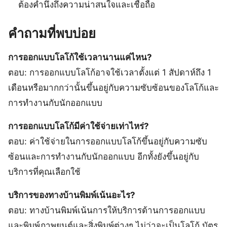
ต้องคำนึงถึงความน่าสนใจและเชื่อถือ
คำถามที่พบบ่อย
การออกแบบโลโก้ใช้เวลานานแค่ไหน?
ตอบ: การออกแบบโลโก้อาจใช้เวลาตั้งแต่ 1 สัปดาห์ถึง 1
เดือนหรือมากกว่านั้นขึ้นอยู่กับความซับซ้อนของโลโก้และ
การทำงานกับนักออกแบบ
การออกแบบโลโก้มีค่าใช้จ่ายเท่าไหร่?
ตอบ: ค่าใช้จ่ายในการออกแบบโลโก้ขึ้นอยู่กับความซับ
ซ้อนและการทำงานกับนักออกแบบ อีกทั้งยังขึ้นอยู่กับ
บริการที่คุณเลือกใช้
บริการของทางบ้านพิมพ์เน้นอะไร?
ตอบ: ทางบ้านพิมพ์เน้นการให้บริการด้านการออกแบบ
และพิมพ์ภาพยนต์และสิ่งพิมพ์ต่างๆ ไม่ว่าจะเป็นโลโก้ บัตร