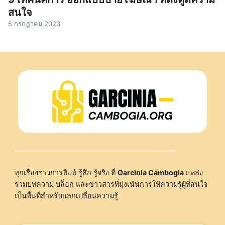
สนใจ
5 กรกฎาคม 2023
ทุกเรื่องราวการพิมพ์ รู้ลึก รู้จริง ที่
Garcinia Cambogia
แหล่ง
รวมบทความ บล็อก และข่าวสารที่มุ่งเน้นการให้ความรู้ผู้ที่สนใจ
เป็นพื้นที่สำหรับแลกเปลี่ยนความรู้