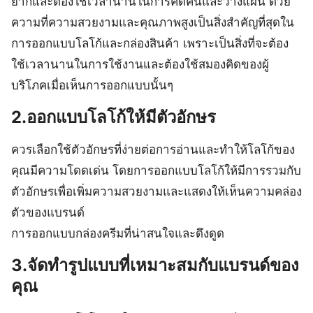
ยากและต้องใช้เวลานานในการคิดค้นและวางแผน ด้วย
ความที่ความสวยงามและคุณภาพสูงเป็นสิ่งสำคัญที่สุดใน
การออกแบบโลโก้และกล่องสินค้า เพราะเป็นสิ่งที่จะต้อง
ใช้เวลานานในการใช้งานและต้องใช้สมองคิดของผู้
บริโภคเมื่อเห็นการออกแบบนั้นๆ
2.ออกแบบโลโก้ให้มีตัวอักษร
ควรเลือกใช้ตัวอักษรที่ง่ายต่อการอ่านและทำให้โลโก้ของ
คุณมีความโดดเด่น โดยการออกแบบโลโก้ให้มีการรวมกับ
ตัวอักษรเพื่อเพิ่มความสวยงามและแสดงให้เห็นความคล่อง
ตัวของแบรนด์
การออกแบบกล่องครีมที่น่าสนใจและดึงดูด
3.จัดทำรูปแบบที่เหมาะสมกับแบรนด์ของ
คุณ