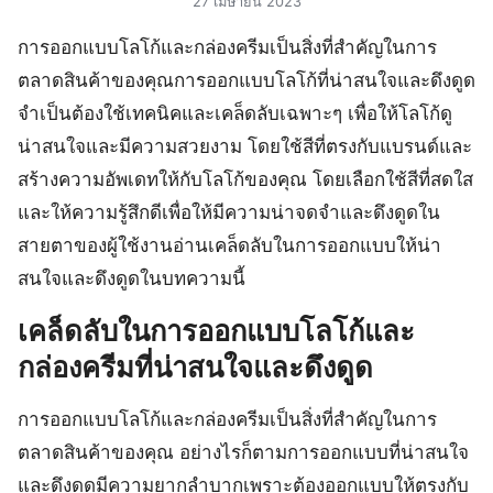
27 เมษายน 2023
การออกแบบโลโก้และกล่องครีมเป็นสิ่งที่สำคัญในการ
ตลาดสินค้าของคุณการออกแบบโลโก้ที่น่าสนใจและดึงดูด
จำเป็นต้องใช้เทคนิคและเคล็ดลับเฉพาะๆ เพื่อให้โลโก้ดู
น่าสนใจและมีความสวยงาม โดยใช้สีที่ตรงกับแบรนด์และ
สร้างความอัพเดทให้กับโลโก้ของคุณ โดยเลือกใช้สีที่สดใส
และให้ความรู้สึกดีเพื่อให้มีความน่าจดจำและดึงดูดใน
สายตาของผู้ใช้งานอ่านเคล็ดลับในการออกแบบให้น่า
สนใจและดึงดูดในบทความนี้
เคล็ดลับในการออกแบบโลโก้และ
กล่องครีมที่น่าสนใจและดึงดูด
การออกแบบโลโก้และกล่องครีมเป็นสิ่งที่สำคัญในการ
ตลาดสินค้าของคุณ อย่างไรก็ตามการออกแบบที่น่าสนใจ
และดึงดูดมีความยากลำบากเพราะต้องออกแบบให้ตรงกับ