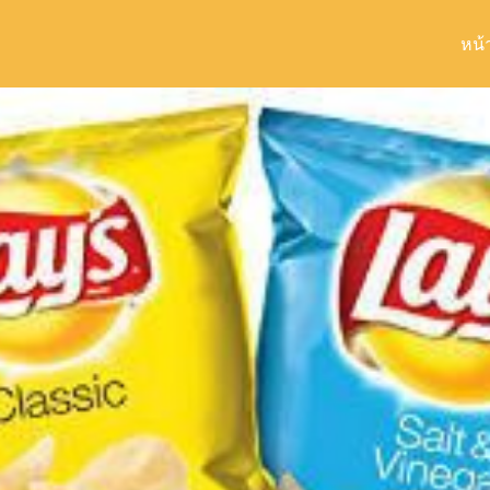
หน้
arch
r: