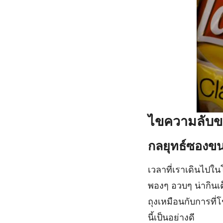
ไขความลับข
กลยุทธ์ซองข
เวลาที่เราเดินไปใ
พองๆ อวบๆ น่ากินเต
ถุงเหมือนกับการที่
นี้เป็นอย่างดี