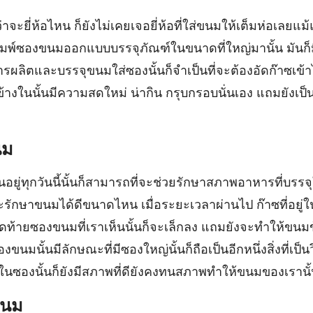
ว่าจะยี่ห้อไหน ก็ยังไม่เคยเจอยี่ห้อที่ใส่ขนมให้เต็มห่อเลยแม้
พิมพ์ซองขนมออกแบบบรรจุภัณฑ์ในขนาดที่ใหญ่มานั้น มันก็ม
ผลิตและบรรจุขนมใส่ซองนั้นก็จำเป็นที่จะต้องอัดก๊าซเข้
ยู่ข้างในนั้นมีความสดใหม่ น่ากิน กรุบกรอบนั่นเอง แถมยั
นม
นอยู่ทุกวันนี้นั้นก็สามารถที่จะช่วยรักษาสภาพอาหารที่บรรจ
รักษาขนมได้ดีขนาดไหน เมื่อระยะเวลาผ่านไป ก๊าซที่อยู่ใ
ดท้ายซองขนมที่เราเห็นนั้นก็จะเล็กลง แถมยังจะทำให้ขนมข
ขนมนั้นมีลักษณะที่มีซองใหญ่นั้นก็ถือเป็นอีกหนึ่งสิ่งที่เ
อยู่ในซองนั้นก็ยังมีสภาพที่ดียังคงทนสภาพทำให้ขนมของเรา
ขนม