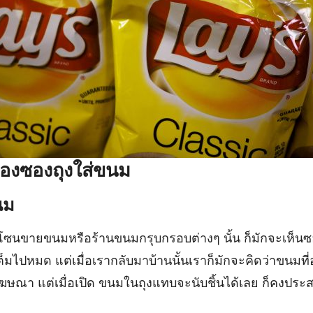
องซองถุงใส่ขนม
นม
นโซนขายขนมหรือร้านขนมกรุบกรอบต่างๆ นั้น ก็มักจะเห็น
็มไปหมด แต่เมื่อเรากลับมาบ้านนั้นเราก็มักจะคิดว่าขนมที่อ
โฆษณา แต่เมื่อเปิด ขนมในถุงแทบจะนับชิ้นได้เลย ก็คงประ