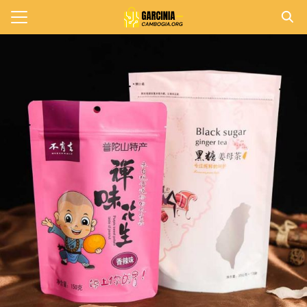
Skip
to
Search
content
for:
แรก
วาม
าทั้งหมด
กับเรา