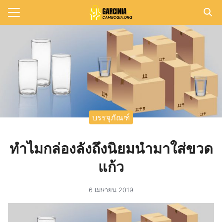
Skip
to
Search
content
for:
แรก
วาม
าทั้งหมด
บรรจุภัณฑ์
กับเรา
ทำไมกล่องลังถึงนิยมนำมาใส่ขวด
แก้ว
6 เมษายน 2019